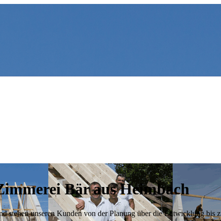
 Zimmerei Bär aus Heimbach
nd stehen unseren Kunden von der Planung über die Entwicklung bis zu