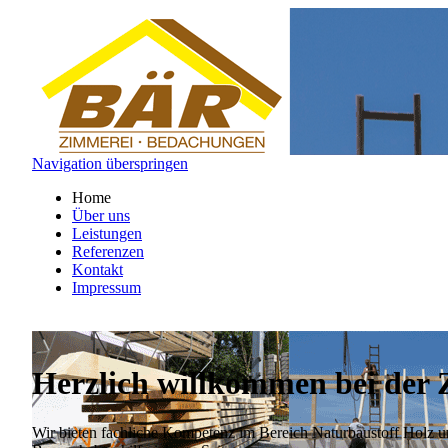
Navigation überspringen
Home
Über uns
Leistungen
Referenzen
Kontakt
Impressum
Herzlich willkommen bei der
Wir bieten fachliche Kompetenz im Bereich Naturbaustoff Holz u