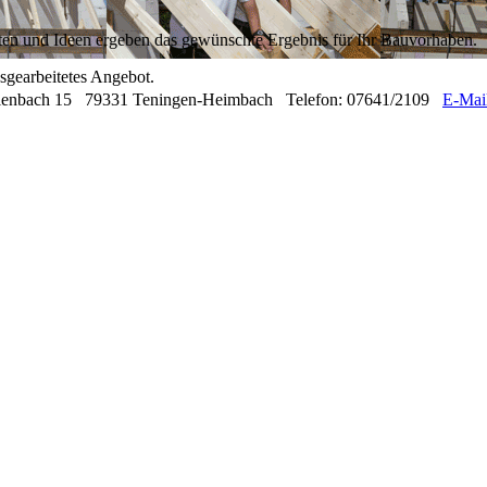
iten und Ideen ergeben das gewünschte Ergebnis für Ihr Bauvorhaben.
usgearbeitetes Angebot.
lenbach 15 79331 Teningen-Heimbach Telefon: 07641/2109
E-Mai